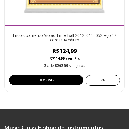
Encordoamento Violão Ernie Ball 2012 .011-.052 Aço 12
cordas Medium
R$124,99
R$114,99
com
Pix
2
x de
R$62,50
sem juros
Music Class E-shop de Instrumentos