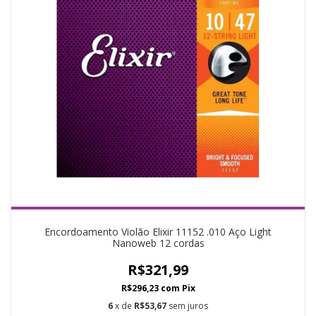
Encordoamento Violão Elixir 11152 .010 Aço Light
Nanoweb 12 cordas
R$321,99
R$296,23
com
Pix
6
x de
R$53,67
sem juros