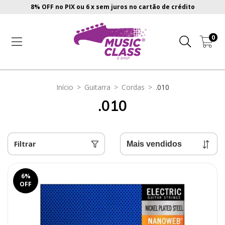
8% OFF no PIX ou 6 x sem juros no cartão de crédito
0
Início
>
Guitarra
>
Cordas
>
.010
.010
Filtrar
6
%
OFF