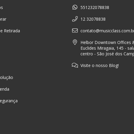
os
551232078838
rar
12 32078838
 e Retirada
contato@musicclass.com.b
Helbor Downtown Offices &
Euclides Miragaia, 145 - sal
centro - São José dos Cam
Visite o nosso Blog!
olução
Venda
Segurança