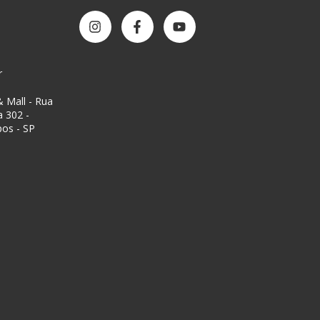
r
 Mall - Rua
a 302 -
pos - SP