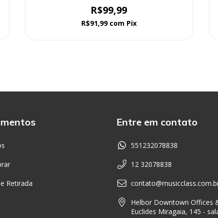
R$99,99
R$91,99
com
Pix
amentos
Entre em contato
os
551232078838
rar
12 32078838
 e Retirada
contato@musicclass.com.b
Helbor Downtown Offices &
Euclides Miragaia, 145 - sal