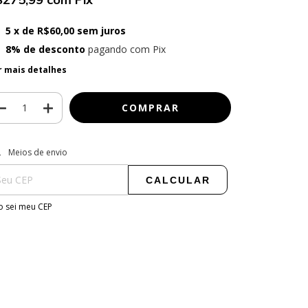
5
x de
R$60,00
sem juros
8% de desconto
pagando com Pix
r mais detalhes
regas para o CEP:
ALTERAR CEP
Meios de envio
CALCULAR
 sei meu CEP