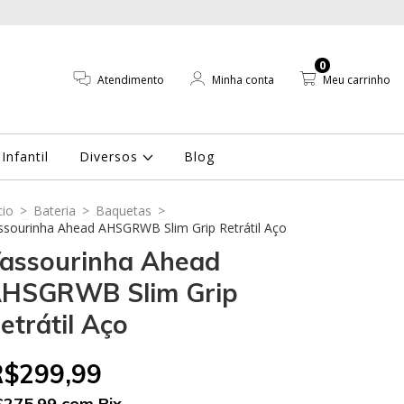
0
Atendimento
Minha conta
Meu carrinho
Infantil
Diversos
Blog
cio
>
Bateria
>
Baquetas
>
ssourinha Ahead AHSGRWB Slim Grip Retrátil Aço
assourinha Ahead
HSGRWB Slim Grip
etrátil Aço
R$299,99
$275,99
com
Pix