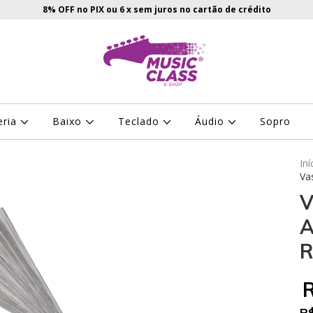
8% OFF no PIX ou 6 x sem juros no cartão de crédito
eria
Baixo
Teclado
Áudio
Sopro
Iní
Va
V
A
R
R