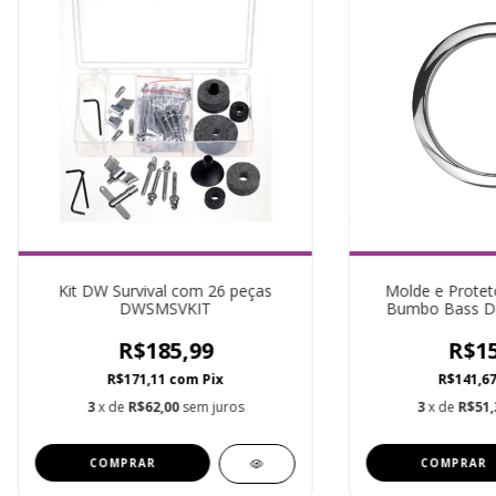
Kit DW Survival com 26 peças
Molde e Protet
DWSMSVKIT
Bumbo Bass Dr
Cro
R$185,99
R$15
R$171,11
com
Pix
R$141,6
3
x de
R$62,00
sem juros
3
x de
R$51,