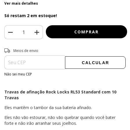
Ver mais detalhes
Só restam
2
em estoque!
Entregas para o CEP:
ALTERAR CEP
Meios de envio
CALCULAR
Não sei meu CEP
Travas de afinação Rock Locks RL53 Standard com 10
Travas
Eles mantêm o tambor da sua bateria afinado.
Eles não vão estourar, não vão quebrar quando você bater
forte e não irão arranhar seus joelhos.