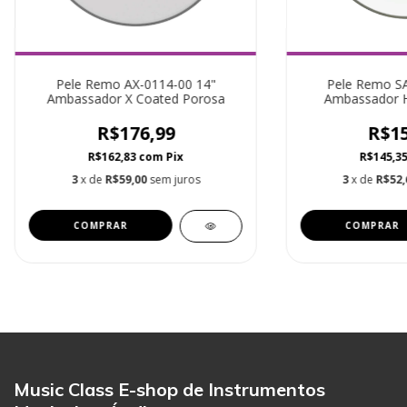
Pele Remo AX-0114-00 14"
Pele Remo SA
Ambassador X Coated Porosa
Ambassador H
R$176,99
R$15
R$162,83
com
Pix
R$145,3
3
x de
R$59,00
sem juros
3
x de
R$52,
Music Class E-shop de Instrumentos