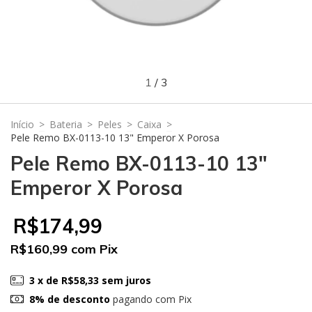
1
/
3
Início
>
Bateria
>
Peles
>
Caixa
>
Pele Remo BX-0113-10 13" Emperor X Porosa
Pele Remo BX-0113-10 13"
Emperor X Porosa
R$174,99
R$160,99
com
Pix
3
x de
R$58,33
sem juros
8% de desconto
pagando com Pix