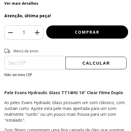
Ver mais detalhes
Atenção, última peça!
Entregas para o CEP:
ALTERAR CEP
Meios de envio
CALCULAR
Não sei meu CEP
Pele Evans Hydraulic Glass TT14HG 14" Clear Filme Duplo
As peles Evans Hydraulic Glass possuem um som clássico, com
sustain curto. Ajuste esta pele mais apertada para um som
realmente "surdo" ou um pouco mais frouxa para um som
"estalado".
Dois filmes comprimem uma fina camada de óleo que suprime