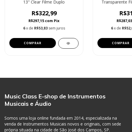
13" Clear Filme Duplo
Transparente Fi
R$322,99
R$31
R$297,15
com
Pix
R$287,0
6
x de
R$53,83
sem juros
6
x de
R$52,
Music Class E-shop de Instrumentos
Musicais e Áudio
Somos uma loja online fundada em 2014, especializada na
venda de Instrumentos Musicais novos e originais, com sede
própria situada na cidade de São José dos Campos, SP.