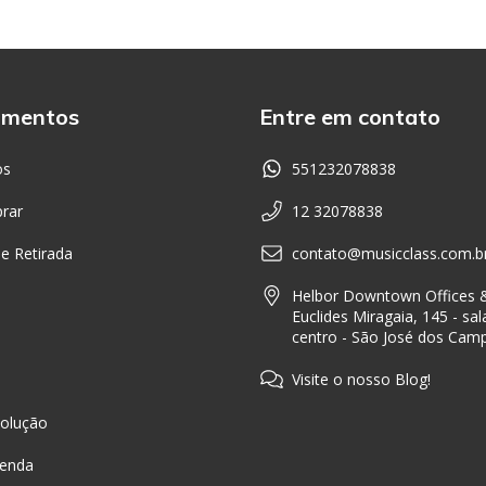
amentos
Entre em contato
os
551232078838
rar
12 32078838
 e Retirada
contato@musicclass.com.b
Helbor Downtown Offices &
Euclides Miragaia, 145 - sal
centro - São José dos Cam
Visite o nosso Blog!
olução
Venda