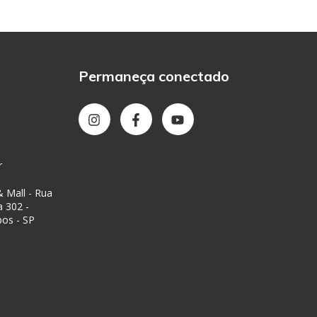
Permaneça conectado
r
 Mall - Rua
a 302 -
pos - SP