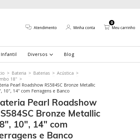
0
Atendimento
Minha conta
Meu carrinho
Infantil
Diversos
Blog
cio
>
Bateria
>
Baterias
>
Acústica
>
mbo 18"
>
teria Pearl Roadshow RS584SC Bronze Metallic
", 10", 14" com Ferragens e Banco
ateria Pearl Roadshow
S584SC Bronze Metallic
8", 10", 14" com
erragens e Banco