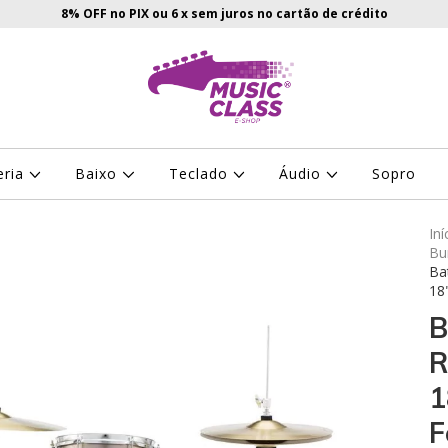
8% OFF no PIX ou 6 x sem juros no cartão de crédito
eria
Baixo
Teclado
Áudio
Sopro
Iní
Bu
Ba
18
B
R
1
F