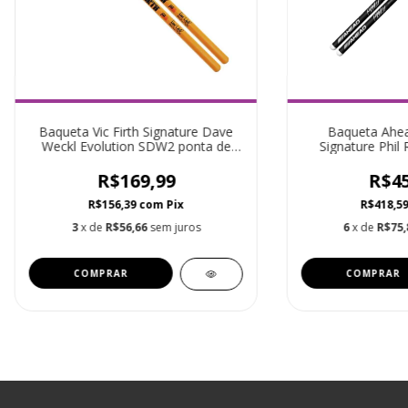
Baqueta Vic Firth Signature Dave
Baqueta Ahea
Weckl Evolution SDW2 ponta de
Signature Phil
madeira
R$169,99
R$45
R$156,39
com
Pix
R$418,5
3
x de
R$56,66
sem juros
6
x de
R$75,